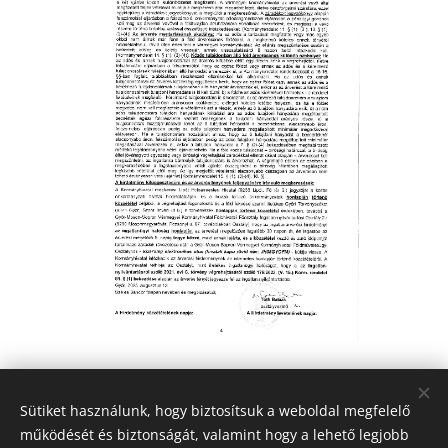
Share
Sütiket használunk, hogy biztosítsuk a weboldal megfelelő
működését és biztonságát, valamint hogy a lehető legjobb