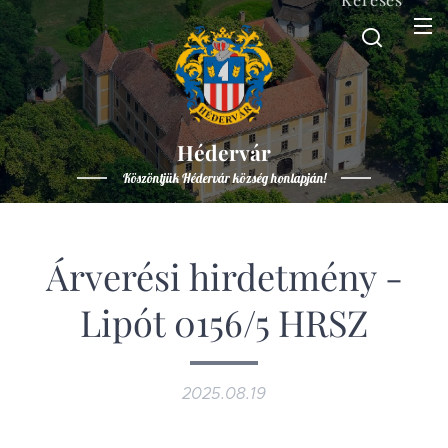
Hédervár
Köszöntjük Hédervár község honlapján!
Árverési hirdetmény -
Lipót 0156/5 HRSZ
2025.08.19