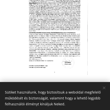
Share
Sütiket használunk, hogy biztosítsuk a weboldal megfelelő
működését és biztonságát, valamint hogy a lehető legjobb
felhasználói élményt kínáljuk Neked.