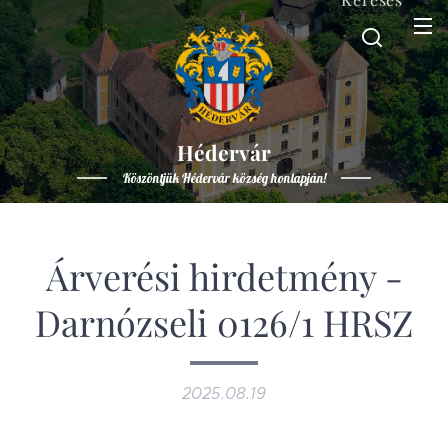
Hédervár
Köszöntjük Hédervár község honlapján!
Árverési hirdetmény -
Darnózseli 0126/1 HRSZ
2025.08.19