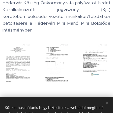
Hédervár Község Önkormányzata pályázatot hirdet
Közalkalmazotti jogviszony (Kjt.)
keretében bölcsőde vezető munkakör/feladatkör
betöltésére a Hédervári Mini Manó Mini Bölcsőde
intézményben.
Share
Sütiket használunk, hogy biztosítsuk a weboldal megfelelő