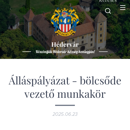
Hédervár
Köszöntjük Hédervár község honlapján!
Álláspályázat - bölcsőde
vezető munkakör
2025.06.23