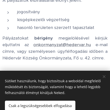
A pályázatok elbírálásánál előnyt jelent:
jogosítvány
kisgépkezelői végzettség
hasonló területen szerzett tapasztalat
Pályázatokat
bérigény
megjelölésével kérjük
eljuttatni az
onkormanyzat@hedervar.hu
e-mail
címre, vagy személyesen ügyfélfogadási időben a
Hédervár Község Önkormányzata, Fő u. 42. címre.
Share
Sütiket használunk, hogy biztosítsuk a weboldal megfelelő
működését és biztonságát, valamint hogy a lehető legjobb
felhasználói élményt kínáljuk Neked.
Honlap tulajdonos:
Hédervár Község Önkormányzata
Csak a legszükségesebbek elfogadása
Adatvédelmi tájékoztató