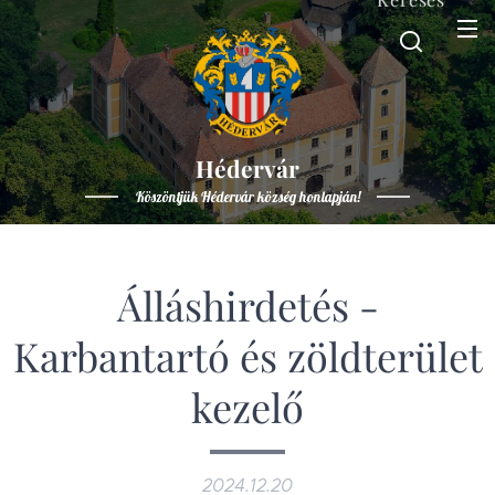
Hédervár
Köszöntjük Hédervár község honlapján!
Álláshirdetés -
Karbantartó és zöldterület
kezelő
2024.12.20