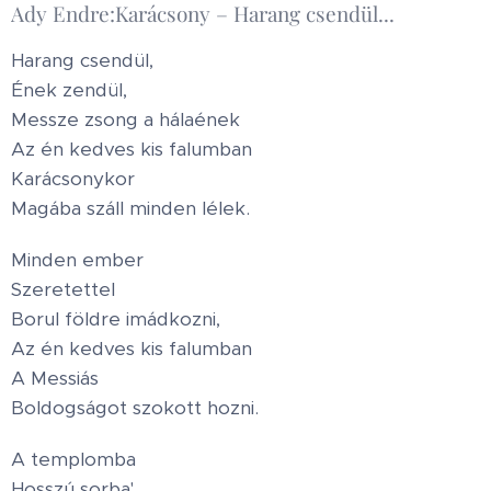
Ady Endre:Karácsony – Harang csendül...
Harang csendül,
Ének zendül,
Messze zsong a hálaének
Az én kedves kis falumban
Karácsonykor
Magába száll minden lélek.
Minden ember
Szeretettel
Borul földre imádkozni,
Az én kedves kis falumban
A Messiás
Boldogságot szokott hozni.
A templomba
Hosszú sorba'