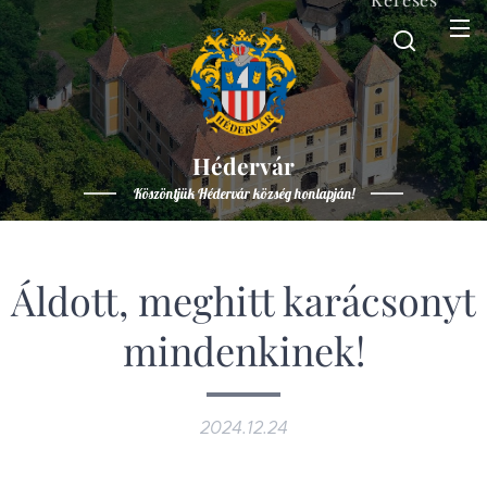
Hédervár
Köszöntjük Hédervár község honlapján!
Áldott, meghitt karácsonyt
mindenkinek!
2024.12.24