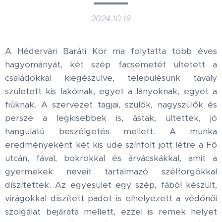
2024.10.19
A Hédervári Baráti Kör ma folytatta több éves
hagyományát, két szép facsemetét ültetett a
családokkal kiegészülve, településünk tavaly
született kis lakóinak, egyet a lányoknak, egyet a
fiúknak. A szervezet tagjai, szülők, nagyszülők és
persze a legkisebbek is, ástak, ültettek, jó
hangulatú beszélgetés mellett. A munka
eredményeként két kis üde színfolt jött létre a Fő
utcán, fával, bokrokkal és árvácskákkal, amit a
gyermekek neveit tartalmazó szélforgókkal
díszítettek. Az egyesület egy szép, fából készült,
virágokkal díszített padot is elhelyezett a védőnői
szolgálat bejárata mellett, ezzel is remek helyet