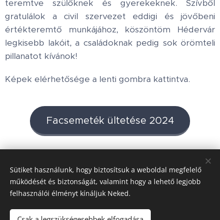
teremtve szülőknek és gyerekeknek. Szívből
gratulálok a civil szervezet eddigi és jövőbeni
értékteremtő munkájához, köszöntöm Hédervár
legkisebb lakóit, a családoknak pedig sok örömteli
pillanatot kívánok!
Képek elérhetősége a lenti gombra kattintva.
Facsemeték ültetése 2024
Share
Sütiket használunk, hogy biztosítsuk a weboldal megfelelő
működését és biztonságát, valamint hogy a lehető legjobb
felhasználói élményt kínáljuk Neked.
Honlap tulajdonos:
Hédervár Község Önkormányzata
Csak a legszükségesebbek elfogadása