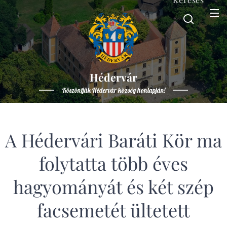
Hédervár
Köszöntjük Hédervár község honlapján!
A Hédervári Baráti Kör ma
folytatta több éves
hagyományát és két szép
facsemetét ültetett