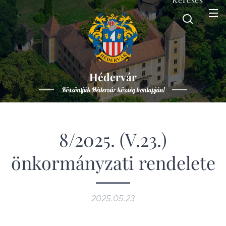
Hédervár
Köszöntjük Hédervár község honlapján!
8/2025. (V.23.)
önkormányzati rendelete
2025.05.23