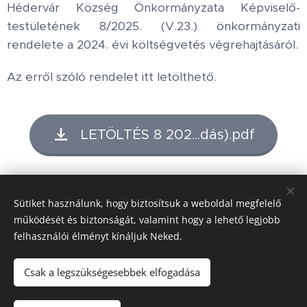
Hédervár Község Önkormányzata Képviselő-
testületének 8/2025. (V.23.) önkormányzati
rendelete a 2024. évi költségvetés végrehajtásáról.
Az erről szóló rendelet itt letölthető.
LETÖLTÉS 8 202...dás).pdf
Share
Sütiket használunk, hogy biztosítsuk a weboldal megfelelő
működését és biztonságát, valamint hogy a lehető legjobb
felhasználói élményt kínáljuk Neked.
Honlap tulajdonos:
Hédervár Község Önkormányzata
Csak a legszükségesebbek elfogadása
Adatvédelmi tájékoztató
Készítő:
Mészáros Bott Boglárka