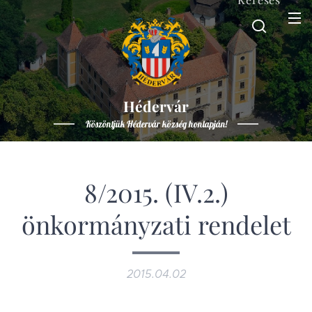
Hédervár
Köszöntjük Hédervár község honlapján!
8/2015. (IV.2.)
önkormányzati rendelet
2015.04.02