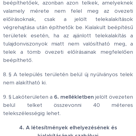
beépíthetőek, azonban azon telkek, amelyeknek
valamely mérete nem felel meg az övezeti
előírásoknak, csak a jelölt telekalakítások
végrehajtása után építhetők be. Kialakult beépítésű
területek esetén, ha az ajánlott telekalakítás a
tulajdonviszonyok miatt nem valósítható meg, a
telek a tömb övezeti előírásainak megfelelően
beépíthető.
8. § A település területén belül új nyúlványos telek
nem alakítható ki.
9. § Lakóterületen a
6. mellékletben
jelölt övezeten
belül telket összevonni 40 méteres
telekszélességig lehet.
4. A létesítmények elhelyezésének és
kialakításának szabályai