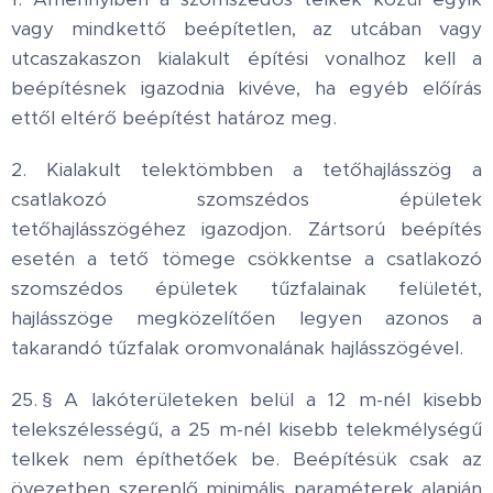
vagy mindkettő beépítetlen, az utcában vagy
utcaszakaszon kialakult építési vonalhoz kell a
beépítésnek igazodnia kivéve, ha egyéb előírás
ettől eltérő beépítést határoz meg.
2. Kialakult telektömbben a tetőhajlásszög a
csatlakozó szomszédos épületek
tetőhajlásszögéhez igazodjon. Zártsorú beépítés
esetén a tető tömege csökkentse a csatlakozó
szomszédos épületek tűzfalainak felületét,
hajlásszöge megközelítően legyen azonos a
takarandó tűzfalak oromvonalának hajlásszögével.
25. § A lakóterületeken belül a 12 m-nél kisebb
telekszélességű, a 25 m-nél kisebb telekmélységű
telkek nem építhetőek be. Beépítésük csak az
övezetben szereplő minimális paraméterek alapján