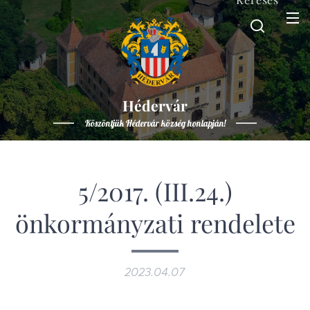
Hédervár
Köszöntjük Hédervár község honlapján!
5/2017. (III.24.)
önkormányzati rendelete
2023.04.07