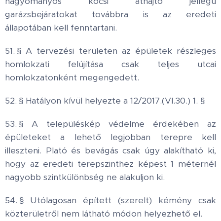
hagyományos kocsi áthajtó jellegű
garázsbejáratokat továbbra is az eredeti
állapotában kell fenntartani.
51. § A tervezési területen az épületek részleges
homlokzati felújítása csak teljes utcai
homlokzatonként megengedett.
52. § Hatályon kívül helyezte a 12/2017.(VI.30.) 1. §
53. § A településkép védelme érdekében az
épületeket a lehető legjobban terepre kell
illeszteni. Plató és bevágás csak úgy alakítható ki,
hogy az eredeti terepszinthez képest 1 méternél
nagyobb szintkülönbség ne alakuljon ki.
54. § Utólagosan épített (szerelt) kémény csak
közterületről nem látható módon helyezhető el.