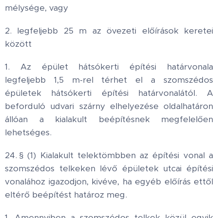
mélysége, vagy
2. legfeljebb 25 m az övezeti előírások keretei
között
1. Az épület hátsókerti építési határvonala
legfeljebb 1,5 m-rel térhet el a szomszédos
épületek hátsókerti építési határvonalától. A
beforduló udvari szárny elhelyezése oldalhatáron
állóan a kialakult beépítésnek megfelelően
lehetséges.
24. § (1) Kialakult telektömbben az építési vonal a
szomszédos telkeken lévő épületek utcai építési
vonalához igazodjon, kivéve, ha egyéb előírás ettől
eltérő beépítést határoz meg.
1. Amennyiben a szomszédos telkek közül egyik