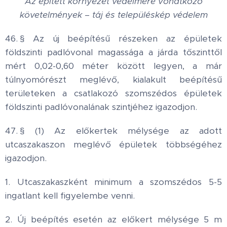
Az épített környezet védelmére vonatkozó
követelmények – táj és településkép védelem
46. § Az új beépítésű részeken az épületek
földszinti padlóvonal magassága a járda tőszinttől
mért 0,02-0,60 méter között legyen, a már
túlnyomórészt meglévő, kialakult beépítésű
területeken a csatlakozó szomszédos épületek
földszinti padlóvonalának szintjéhez igazodjon.
47. § (1) Az előkertek mélysége az adott
utcaszakaszon meglévő épületek többségéhez
igazodjon.
1. Utcaszakaszként minimum a szomszédos 5-5
ingatlant kell figyelembe venni.
2. Új beépítés esetén az előkert mélysége 5 m