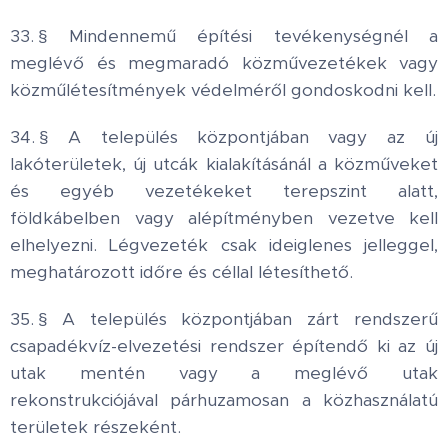
33. § Mindennemű építési tevékenységnél a
meglévő és megmaradó közművezetékek vagy
közműlétesítmények védelméről gondoskodni kell.
34. § A település központjában vagy az új
lakóterületek, új utcák kialakításánál a közműveket
és egyéb vezetékeket terepszint alatt,
földkábelben vagy alépítményben vezetve kell
elhelyezni. Légvezeték csak ideiglenes jelleggel,
meghatározott időre és céllal létesíthető.
35. § A település központjában zárt rendszerű
csapadékvíz-elvezetési rendszer építendő ki az új
utak mentén vagy a meglévő utak
rekonstrukciójával párhuzamosan a közhasználatú
területek részeként.