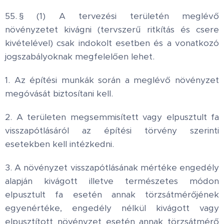
55. § (1) A tervezési területén meglévő
növényzetet kivágni (tervszerű ritkítás és csere
kivételével) csak indokolt esetben és a vonatkozó
jogszabályoknak megfelelően lehet.
1. Az építési munkák során a meglévő növényzet
megóvását biztosítani kell.
2. A területen megsemmisített vagy elpusztult fa
visszapótlásáról az építési törvény szerinti
esetekben kell intézkedni.
3. A növényzet visszapótlásának mértéke engedély
alapján kivágott illetve természetes módon
elpusztult fa esetén annak törzsátmérőjének
egyenértéke, engedély nélkül kivágott vagy
elpusztított növényzet esetén annak törzsátmérő