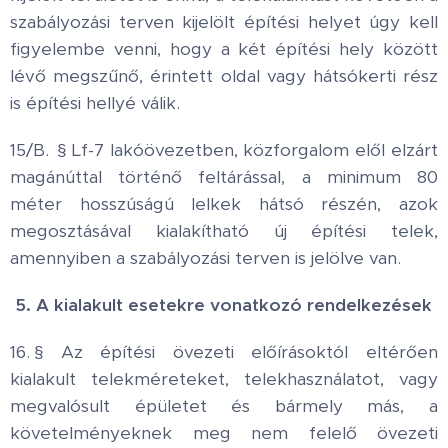
szabályozási terven kijelölt építési helyet úgy kell
figyelembe venni, hogy a két építési hely között
lévő megszűnő, érintett oldal vagy hátsókerti rész
is építési hellyé válik.
15/B. § Lf-7 lakóövezetben, közforgalom elől elzárt
magánúttal történő feltárással, a minimum 80
méter hosszúságú lelkek hátsó részén, azok
megosztásával kialakítható új építési telek,
amennyiben a szabályozási terven is jelölve van.
5. A kialakult esetekre vonatkozó rendelkezések
16. § Az építési övezeti előírásoktól eltérően
kialakult telekméreteket, telekhasználatot, vagy
megvalósult épületet és bármely más, a
követelményeknek meg nem felelő övezeti