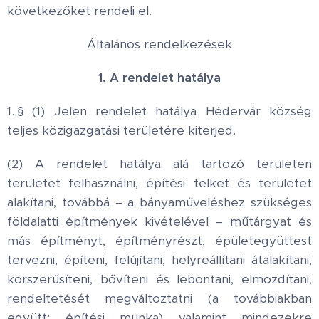
következőket rendeli el.
Általános rendelkezések
1. A rendelet hatálya
1. § (1) Jelen rendelet hatálya Hédervár község
teljes közigazgatási területére kiterjed.
(2) A rendelet hatálya alá tartozó területen
területet felhasználni, építési telket és területet
alakítani, továbbá – a bányaműveléshez szükséges
földalatti építmények kivételével – műtárgyat és
más építményt, építményrészt, épületegyüttest
tervezni, építeni, felújítani, helyreállítani átalakítani,
korszerűsíteni, bővíteni és lebontani, elmozdítani,
rendeltetését megváltoztatni (a továbbiakban
együtt: építési munka) valamint mindezekre