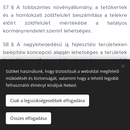
57. § A többszintes növényállomány, a tetőkertek
és a homlokzati zöldfelület beszámítása a telekre
előírt zöldfelület mértékébe a hatályos
kormányrendelet szerint lehetséges.
58. § A nagykiterjedésű új fejlesztési területeken
beépítési koncepció alapján lehetséges a területek
beépítése. A szabályozási terven jelölt
tájképvédelmi szempontból kiemelten kezelendő
Sütiket használunk, hogy biztosítsuk a weboldal megfelelő
területen,településképi vélemény beszerzése
működését és biztonságát, valamint hogy a lehető legjobb
szükséges.
felhasználói élményt kínáljuk Neked.
IV. Fejezet
Csak a legszükségesebbek elfogadása
Környezet- és természetvédelmi követelmények
Összes elfogadása
7. Levegőtisztaság védelem