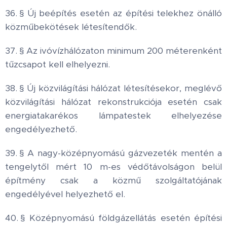
36. § Új beépítés esetén az építési telekhez önálló
közműbekötések létesítendők.
37. § Az ivóvízhálózaton minimum 200 méterenként
tűzcsapot kell elhelyezni.
38. § Új közvilágítási hálózat létesítésekor, meglévő
közvilágítási hálózat rekonstrukciója esetén csak
energiatakarékos lámpatestek elhelyezése
engedélyezhető.
39. § A nagy-középnyomású gázvezeték mentén a
tengelytől mért 10 m-es védőtávolságon belül
építmény csak a közmű szolgáltatójának
engedélyével helyezhető el.
40. § Középnyomású földgázellátás esetén építési