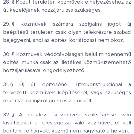
28. § Közút területén közművek elhelyezéséhez az
út kezelőjének hozzájárulása szükséges.
29. § Közművek számára szolgalmi jogot új
beépítésű területen csak olyan telekrészre szabad
bejegyezni, ahol az építési korlátozást nem okoz.
30. § Közművek védőtávolságán belül mindennemű
építési munka csak az illetékes közmű-üzemeltető
hozzájárulásával engedélyezhető.
31. § Új út építésénél, útrekonstrukciónál a
tervezett közművek kiépítéséről, vagy szükséges
rekonstrukciójáról gondoskodni kell.
32. § A meglévő közművek szükségessé váló
kiváltásakor a feleslegessé váló közművet el kell
bontani, felhagyott közmű nem hagyható a helyén.