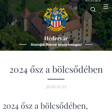
Hédervár
Köszöntjük Hédervár község honlapján!
2024 ősz a bölcsődében
2024.10.23
2024 ősz a bölcsődében,