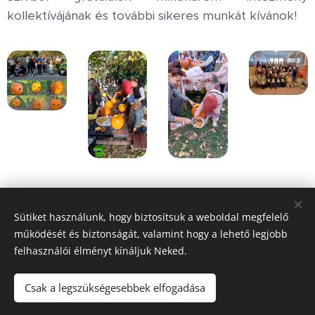
kollektívájának és további sikeres munkát kívánok!
Share
Sütiket használunk, hogy biztosítsuk a weboldal megfelelő
működését és biztonságát, valamint hogy a lehető legjobb
felhasználói élményt kínáljuk Neked.
Honlap tulajdonos:
Hédervár Község Önkormányzata
Csak a legszükségesebbek elfogadása
Adatvédelmi tájékoztató