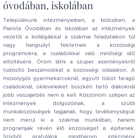
óvodában, iskolában
Településünk intézményeiben, a bölcsiben, a
Piarista Óvodában és Iskolában az intézmények
vezetői a kollégáikkal a szakmai feladataikon túl
nagy hangsúlyt fektetnek a közösségi
programokra, a családokkal való minőségi idő
eltöltésére. Öröm látni a szuper eseményekről
tudósító beszámolókat a közösségi oldalakon. A
mosolygós gyermekarcoknál, együtt tököt faragó
családoknál, okleveleiket büszkén tartó diákoknál
jobb visszajelzés nem is kell. Köszönöm szépen az
intézmények dolgozóinak, a szülői
munkaközösségek tagjainak, hogy tevékenységük
nem merül ki a szakmai munkában, hanem
programjaik révén élő közösséget is építenek.
Szívből gratulálok mindhárom intézmény