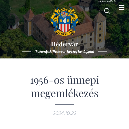
Hédervár
Köszöntjük Hédervár község honlapján!
1956-os ünnepi
megemlékezés
2024.10.22