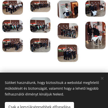
Share
Sütiket használunk, hogy biztosítsuk a weboldal megfelelő
működését és biztonságát, valamint hogy a lehető legjobb
felhasználói élményt kínáljuk Neked.
Honlap tulajdonos:
Hédervár Község Önkormányzata
Csak a legszükségesebbek elfogadása