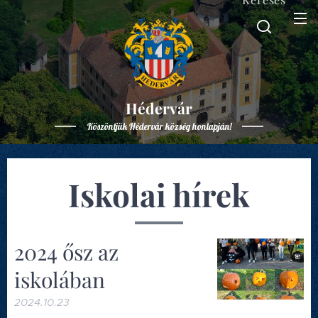
Hédervár
Köszöntjük Hédervár község honlapján!
Iskolai hírek
2024 ősz az
iskolában
2024.10.23