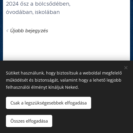
2024 ősz a bölcsődében,
óvodában, iskolában
Újabb bejegyzés
Sütiket használunk, hogy biztosítsuk a weboldal megfelelő
működését és biztonságát, valamint hogy a lehető legjobb
felhasználói élményt kínáljuk Neked.
Honlap tulajdonos:
Hédervár Község Önkormányzata
Csak a legszükségesebbek elfogadása
Adatvédelmi tájékoztató
Készítő:
Mészáros Bott Boglárka
Összes elfogadása
Domain:
SZIGETKÖZ.NET Kft.
Sütik